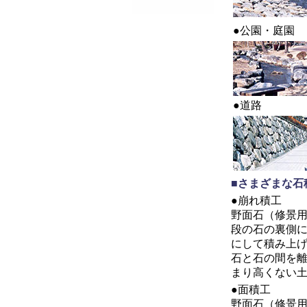
●公園・庭園
●道路
■さまざまな石
●崩れ積工
野面石（修景
段の石の裏側
にして積み上
石と石の間を
まり高くない
●面積工
野面石（修景