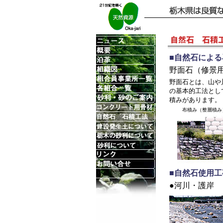
■自然石によ
野面石（修景
野面石とは、山や
の基本的工法とし
積みがあります。
布積み（整層積み
■自然石使用
●河川・護岸