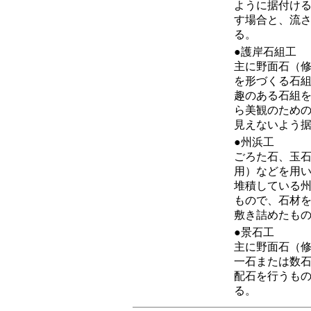
ように据付け
す場合と、流
る。
●護岸石組工
主に野面石（
を形づくる石
趣のある石組
ら美観のため
見えないよう
●州浜工
ごろた石、玉
用）などを用
堆積している
もので、石材
敷き詰めたも
●景石工
主に野面石（
一石または数
配石を行うも
る。