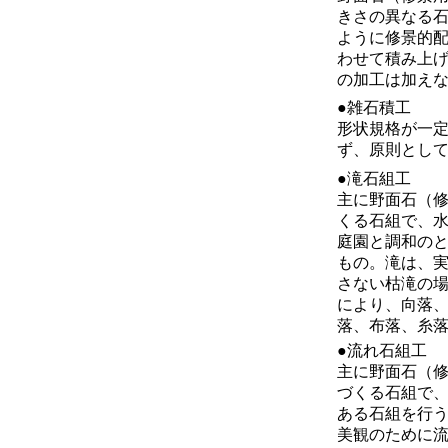
きさの異なる
ように修景的
わせて積み上
の加工は加え
●雑石積工
形状規格が一
ず、原則とし
●滝石組工
主に野面石（
くる石組で、
庭園と調和の
もの。滝は、
さない枯滝の
により、向落
落、布落、糸
●流れ石組工
主に野面石（
づくる石組で、
ある石組を行
美観のために